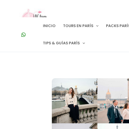
Ir
al
contenido
INICIO
TOURS EN PARÍS
PACKS PARÍ
TIPS & GUÍAS PARÍS