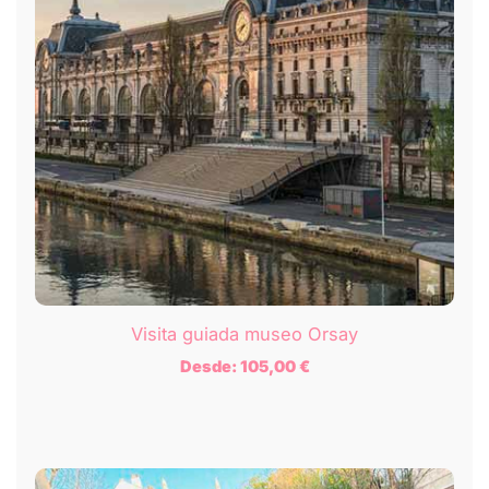
Visita guiada museo Orsay
Desde:
105,00
€