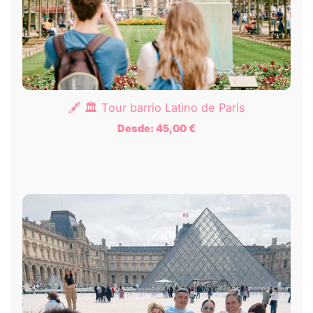
🖋️ 🏛️ Tour barrio Latino de París
Desde:
45,00
€