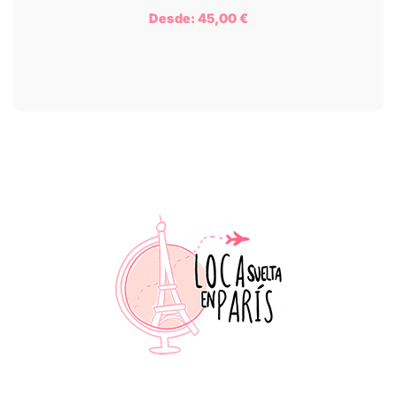
Desde:
45,00
€