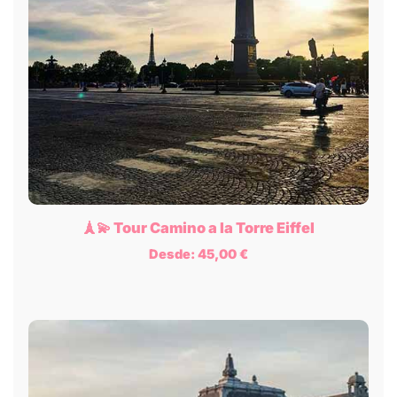
🗼💫 Tour Camino a la Torre Eiffel
Desde:
45,00
€