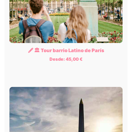
🖋️ 🏛️ Tour barrio Latino de París
Desde:
45,00
€