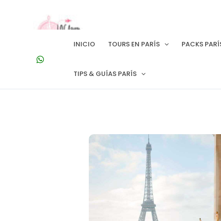
Ir
al
contenido
INICIO
TOURS EN PARÍS
PACKS PARÍ
TIPS & GUÍAS PARÍS