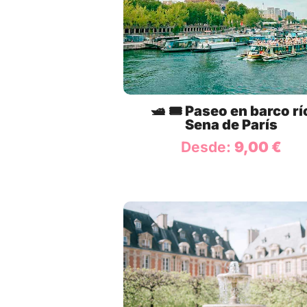
🛥️ 🎟️ Paseo en barco rí
Sena de París
Desde:
9,00
€