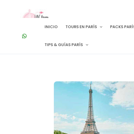
Ir
al
contenido
INICIO
TOURS EN PARÍS
PACKS PARÍ
TIPS & GUÍAS PARÍS