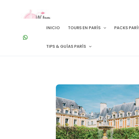
Ir
al
contenido
INICIO
TOURS EN PARÍS
PACKS PARÍ
TIPS & GUÍAS PARÍS