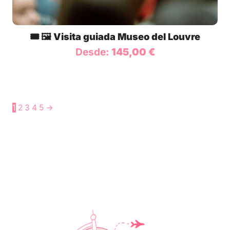
🎟️ 🖼️ Visita guiada Museo del Louvre
Desde:
145,00
€
1
2
3
4
5
→