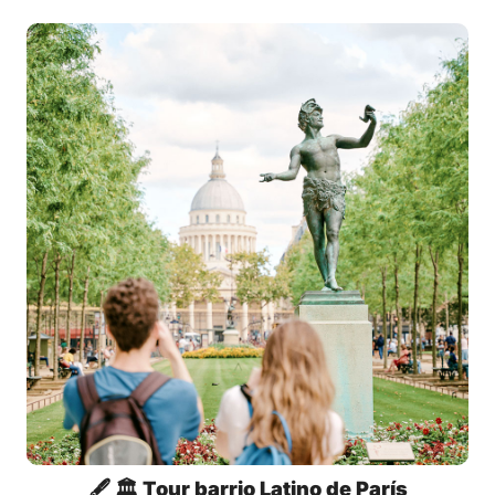
🖋️ 🏛️ Tour barrio Latino de París