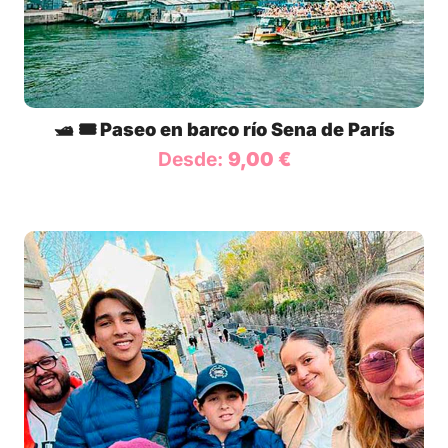
🛥️ 🎟️ Paseo en barco río Sena de París
Desde:
9,00
€