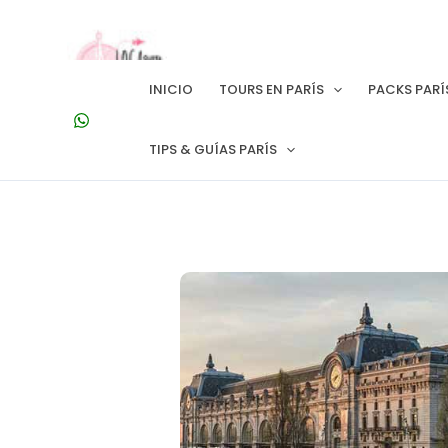
Ir
al
contenido
INICIO
TOURS EN PARÍS
PACKS PARÍ
TIPS & GUÍAS PARÍS