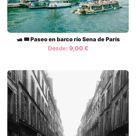
🛥️ 🎟️ Paseo en barco río Sena de París
Desde:
9,00
€