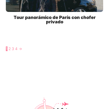
Tour panorámico de París con chofer
privado
1
2
3
4
→