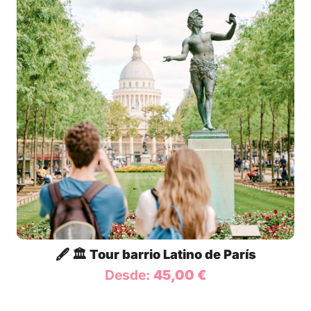
🖋️ 🏛️ Tour barrio Latino de París
Desde:
45,00
€