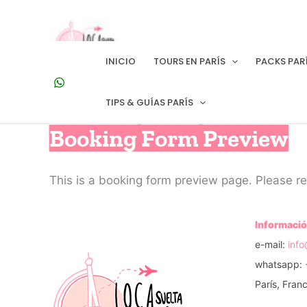
Ir
al
contenido
INICIO
TOURS EN PARÍS
PACKS PAR
TIPS & GUÍAS PARÍS
Booking Form Preview
This is a booking form preview page. Please re
Informació
e-mail:
inf
whatsapp: 
París, Franc