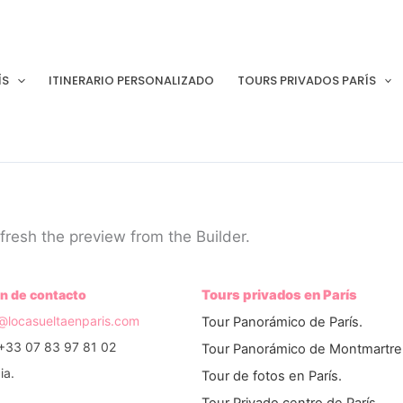
ÍS
ITINERARIO PERSONALIZADO
TOURS PRIVADOS PARÍS
fresh the preview from the Builder.
n de contacto
Tours privados en París
o@locasueltaenparis.com
Tour Panorámico de París.
+33 07 83 97 81 02
Tour Panorámico de Montmartre
ia.
Tour de fotos en París.
Tour Privado centro de París.