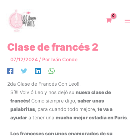
Ir
al
contenido
Clase de francés 2
07/12/2024
/ Por
Iván Conde
2da Clase de Francés Con Leo!!!
Sí!!! Volvió Leo y nos dejó su
nueva clase de
francés
! Como siempre digo,
saber unas
palabritas
, para cuando todo mejore,
te va a
ayudar
a tener una
mucho mejor estadía en París
.
Los franceses son unos enamorados de su