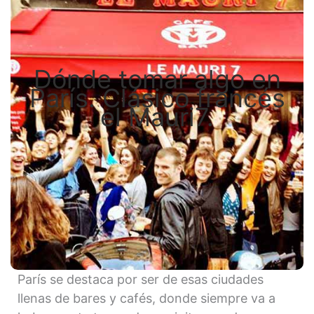
Dónde tomar algo en
París. Clásico francés
el Mauri7.
París se destaca por ser de esas ciudades
llenas de bares y cafés, donde siempre va a