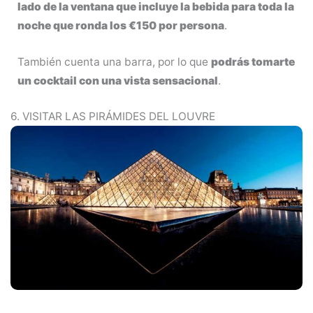
lado de la ventana que incluye la bebida para toda la
noche que ronda los €150 por persona
.
También cuenta una barra, por lo que
podrás tomarte
un cocktail con una vista sensacional
.
6. VISITAR LAS PIRÁMIDES DEL LOUVRE