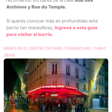
recomiendo los bares de la calle
Rue des
Archives y Rue du Temple.
Si querés conocer más en profundidas este
barrio tan maravilloso,
ingresá a esta guía
para visitar el barrio
.
BARES EN EL CENTRO DE PARÍS: STRASBOURG / SAINT
DENIS