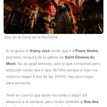
Jazz en la Cave de la Huchette
Si te gusta el
Gipsy Jazz
tenés que ir a
Piano Vache
,
que está cerquita de la iglesia de
Saint Étienne du
Mont
. No se paga entrada, sólo lo que consumas pero
atención: tenés que ir tipo 18/19hs porque si bien los
músicos llegan a eso de las 20h00, hay poco lugar
para sentarse.
Tené en cuenta que están los lunes y algún día
aleatorio a la semana, pero tenés también la
Rue des