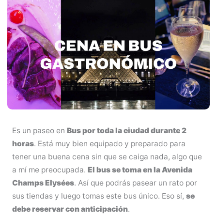
Es un paseo en
Bus por toda la ciudad durante 2
horas
. Está muy bien equipado y preparado para
tener una buena cena sin que se caiga nada, algo que
a mí me preocupada.
El bus se toma en la Avenida
Champs Elysées
. Así que podrás pasear un rato por
sus tiendas y luego tomas este bus único. Eso sí,
se
debe reservar con anticipación
.