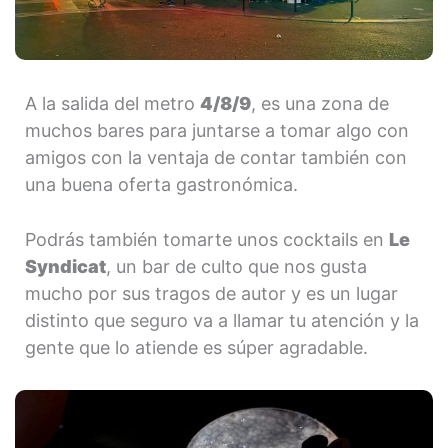
A la salida del metro
4/8/9
, es una zona de
muchos bares para juntarse a tomar algo con
amigos con la ventaja de contar también con
una buena oferta gastronómica.
Podrás también tomarte unos cocktails en
Le
Syndicat
, un bar de culto que nos gusta
mucho por sus tragos de autor y es un lugar
distinto que seguro va a llamar tu atención y la
gente que lo atiende es súper agradable.