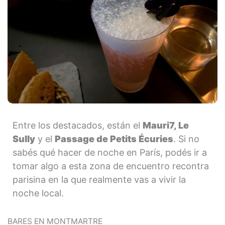
Entre los destacados, están el
Mauri7, Le
Sully
y el
Passage de Petits Écuries
. Si no
sabés qué hacer de noche en París, podés ir a
tomar algo a esta zona de encuentro recontra
parisina en la que realmente vas a vivir la
noche local.
BARES EN MONTMARTRE