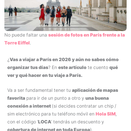
No puede faltar una
sesión de fotos en París frente a la
Torre Eiffel
.
¿
Vas a viajar a París en 2026 y aún no sabes cómo
organizar tus días
? En
este artículo
te cuento
qué
ver y qué hacer en tu viaje a París.
Va a ser fundamental tener tu
aplicación de mapas
favorita
para ir de un punto a otro y
una buena
conexión a internet
(si decides contratar un chip /
sim electrónico para tu teléfono móvil en
Hola SIM
,
con el código ‘
LOCA
‘ tendrás un descuento y
cobertura de internet en toda Europa
).