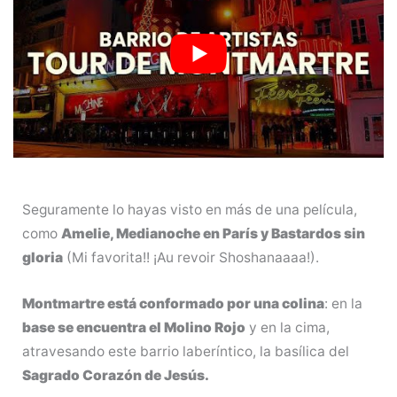
Seguramente lo hayas visto en más de una película,
como
Amelie, Medianoche en París y Bastardos sin
gloria
(Mi favorita!! ¡Au revoir Shoshanaaaa!).
Montmartre está conformado por una colina
: en la
base se encuentra el Molino Rojo
y en la cima,
atravesando este barrio laberíntico, la basílica del
Sagrado Corazón de Jesús.