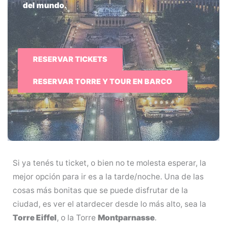
del mundo.
RESERVAR TICKETS
RESERVAR TORRE Y TOUR EN BARCO
Si ya tenés tu ticket, o bien no te molesta esperar, la
mejor opción para ir es a la tarde/noche. Una de las
cosas más bonitas que se puede disfrutar de la
ciudad, es ver el atardecer desde lo más alto, sea la
Torre Eiffel
, o la Torre
Montparnasse
.