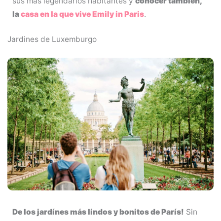
sus más legendarios habitantes y
conocer también,
la
casa en la que vive Emily in Paris
.
Jardines de Luxemburgo
De los jardínes más lindos y bonitos de París!
Sin