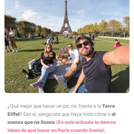
¿Qué mejor que hacer un pic nic frente a la
Torre
Eiffel
? Eso sí, asegurate que haya lindo clima o
al
menos que no llueva
(
En este artículo te damos
ideas de qué hacer en París cuando llueve
).