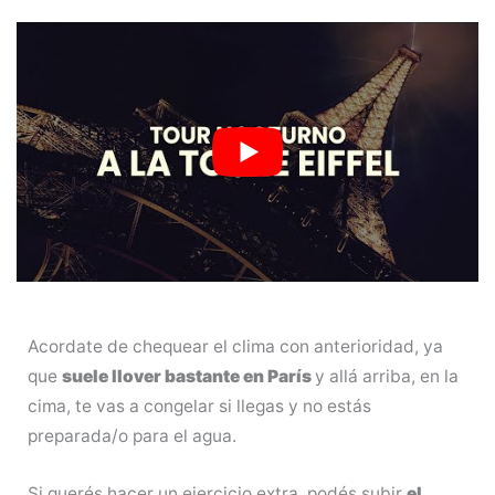
Acordate de chequear el clima con anterioridad, ya
que
suele llover bastante en París
y allá arriba, en la
cima, te vas a congelar si llegas y no estás
preparada/o para el agua.
Si querés hacer un ejercicio extra, podés subir
el