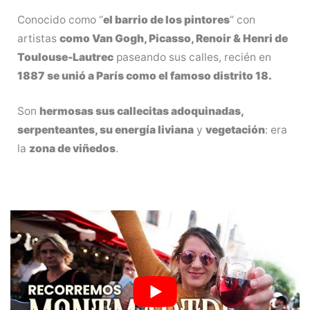
Conocido como “
el barrio de los pintores
“ con
artistas
como Van Gogh, Picasso, Renoir & Henri de
Toulouse-Lautrec
paseando sus calles, recién en
1887
se unió a París como el famoso distrito 18.
Son
hermosas sus callecitas adoquinadas,
serpenteantes, su energía liviana
y
vegetación
: era
la
zona de viñedos
.