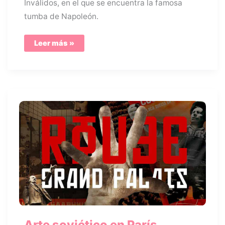
Inválidos, en el que se encuentra la famosa
tumba de Napoleón.
La
Leer más »
tumba
de
Napolón
en
París,
los
Inválidos
Arte soviético en París