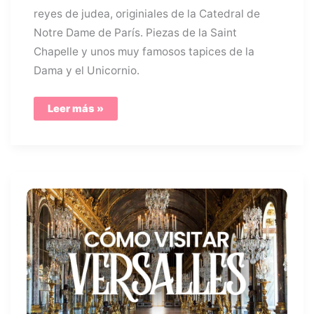
reyes de judea, originiales de la Catedral de
Notre Dame de París. Piezas de la Saint
Chapelle y unos muy famosos tapices de la
Dama y el Unicornio.
MUSEO
Leer más »
DE
LA
EDAD
MEDIA
DE
PARÍS