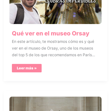
Qué ver en el museo Orsay
En este artículo, te mostramos cómo es y qué
ver en el museo de Orsay, uno de los museos
del top 5 de los que recomendamos en París…
Qué
Leer más »
ver
en
el
museo
Orsay