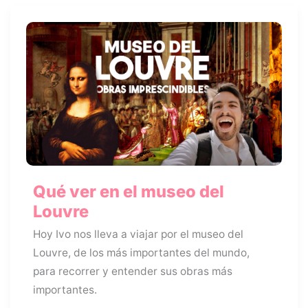
de
Monet
Qué ver en el museo del
Louvre
Hoy Ivo nos lleva a viajar por el museo del
Louvre, de los más importantes del mundo,
para recorrer y entender sus obras más
importantes.