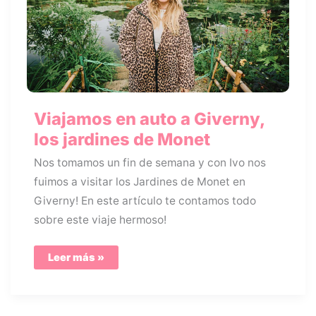
Viajamos en auto a Giverny,
los jardines de Monet
Nos tomamos un fin de semana y con Ivo nos
fuimos a visitar los Jardines de Monet en
Giverny! En este artículo te contamos todo
sobre este viaje hermoso!
Viajamos
Leer más »
en
auto
a
Giverny,
los
jardines