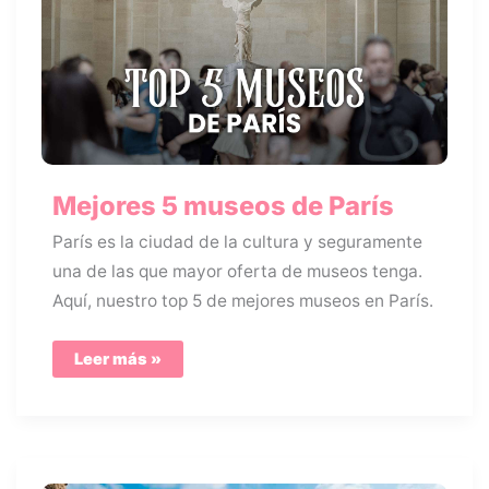
Mejores 5 museos de París
París es la ciudad de la cultura y seguramente
una de las que mayor oferta de museos tenga.
Aquí, nuestro top 5 de mejores museos en París.
Mejores
Leer más »
5
museos
de
París