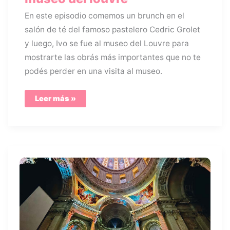
En este episodio comemos un brunch en el
salón de té del famoso pastelero Cedric Grolet
y luego, Ivo se fue al museo del Louvre para
mostrarte las obrás más importantes que no te
podés perder en una visita al museo.
Pastelería
Leer más »
Cedric
Grolet
y
museo
del
louvre