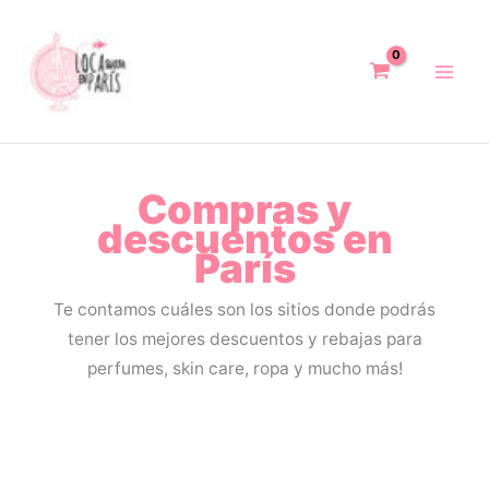
Ir
al
contenido
Compras y
descuentos en
París
Te contamos cuáles son los sitios donde podrás
tener los mejores descuentos y rebajas para
perfumes, skin care, ropa y mucho más!