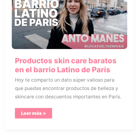
Productos skin care baratos
en el barrio Latino de París
Hoy te comparto un dato súper valioso para
que puedas encontrar productos de belleza y
skincare con descuentos importantes en París.
Productos
Leer más »
skin
care
baratos
en
el
barrio