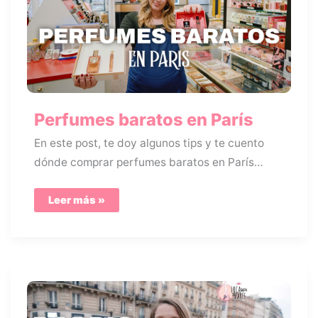
Perfumes baratos en París
En este post, te doy algunos tips y te cuento
dónde comprar perfumes baratos en París…
Perfumes
Leer más »
baratos
en
París