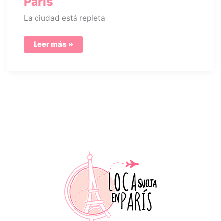
París
La ciudad está repleta
Ofertas
Leer más »
y
descuentos
en
París