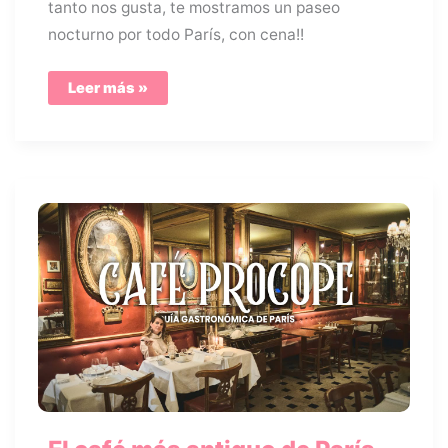
tanto nos gusta, te mostramos un paseo
nocturno por todo París, con cena!!
París
Leer más »
gastronómico
tour
con
cena
en
París
🧀
🥂
🥘
🍷