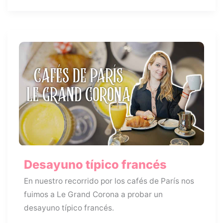
Torre
Eiffel
Desayuno típico francés
En nuestro recorrido por los cafés de París nos
fuimos a Le Grand Corona a probar un
desayuno típico francés.