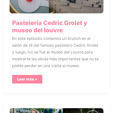
Pastelería Cedric Grolet y
museo del louvre
En este episodio comemos un brunch en el
salón de té del famoso pastelero Cedric Grolet
y luego, Ivo se fue al museo del Louvre para
mostrarte las obrás más importantes que no te
podés perder en una visita al museo.
Pastelería
Leer más »
Cedric
Grolet
y
museo
del
louvre