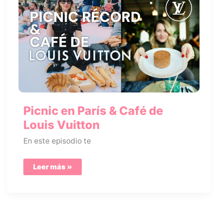
Picnic en París & Café de
Louis Vuitton
En este episodio te
Picnic
Leer más »
en
París
&
Café
de
Louis
Vuitton