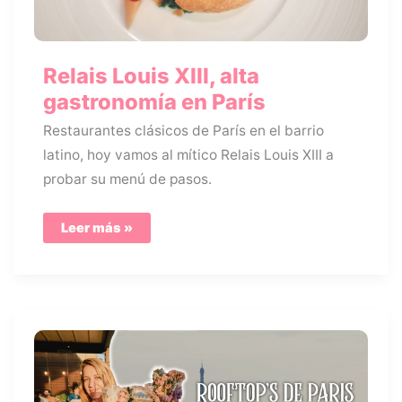
Relais Louis XIII, alta
gastronomía en París
Restaurantes clásicos de París en el barrio
latino, hoy vamos al mítico Relais Louis XIII a
probar su menú de pasos.
Relais
Leer más »
Louis
XIII,
alta
gastronomía
en
París