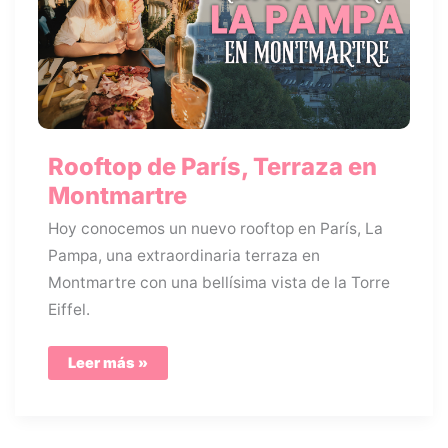
Rooftop de París, Terraza en
Montmartre
Hoy conocemos un nuevo rooftop en París, La
Pampa, una extraordinaria terraza en
Montmartre con una bellísima vista de la Torre
Eiffel.
Rooftop
Leer más »
de
París,
Terraza
en
Montmartre