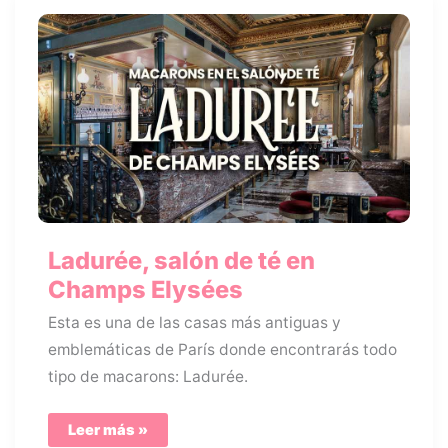
Ladurée, salón de té en
Champs Elysées
Esta es una de las casas más antiguas y
emblemáticas de París donde encontrarás todo
tipo de macarons: Ladurée.
Ladurée,
Leer más »
salón