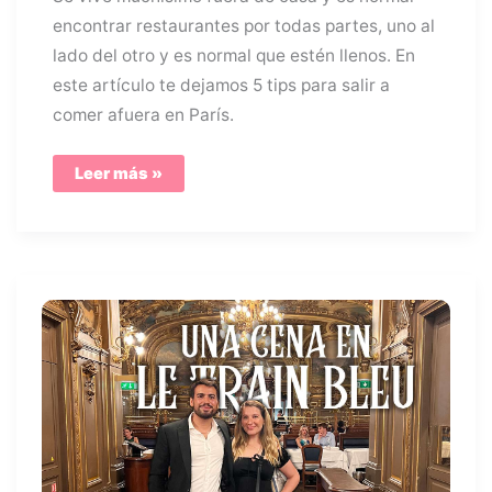
encontrar restaurantes por todas partes, uno al
lado del otro y es normal que estén llenos. En
este artículo te dejamos 5 tips para salir a
comer afuera en París.
5
Leer más »
Tips
para
comer
en
París