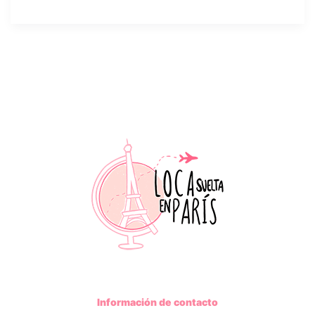
de
té
en
Champs
Elysées
Información de contacto