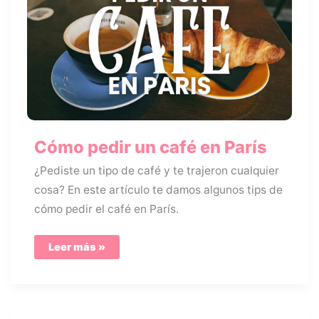
Cómo pedir un café en París
¿Pediste un tipo de café y te trajeron cualquier
cosa? En este artículo te damos algunos tips de
cómo pedir el café en París.
Cómo
Leer más »
pedir
un
café
en
París