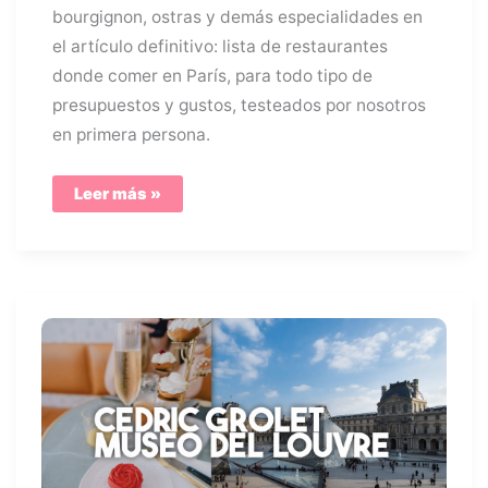
bourgignon, ostras y demás especialidades en
el artículo definitivo: lista de restaurantes
donde comer en París, para todo tipo de
presupuestos y gustos, testeados por nosotros
en primera persona.
Guía
Leer más »
de
restaurantes,
dónde
comer
en
París
(mapa
interactivo)