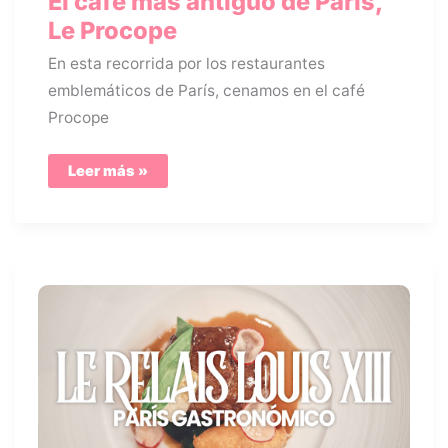
El café más antiguo de París,
Le Procope
En esta recorrida por los restaurantes
emblemáticos de París, cenamos en el café
Procope
El
Leer más »
café
más
antiguo
de
París,
Le
Procope