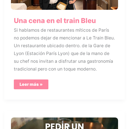
Una cena en el train Bleu
Si hablamos de restaurantes míticos de París
no podemos dejar de mencionar a Le Train Bleu.
Un restaurante ubicado dentro. de la Gare de
Lyon (Estación París Lyon) que de la mano de
su chef nos invitan a disfrutar una gastronomía
tradicional pero con un toque moderno.
Una
Leer más »
cena
en
el
train
Bleu