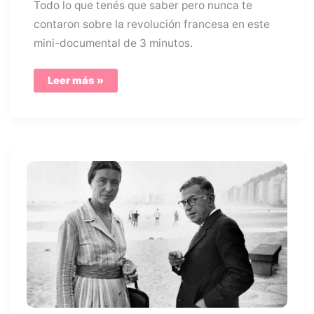
Todo lo que tenés que saber pero nunca te
contaron sobre la revolución francesa en este
mini-documental de 3 minutos.
El
Leer más »
paso
a
paso
de
la
revolución
francesa