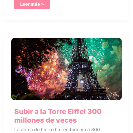
Arte
Leer más »
soviético
en
París
Subir a la Torre Eiffel 300
millones de veces
La dama de hierro ha recibido ya a 300