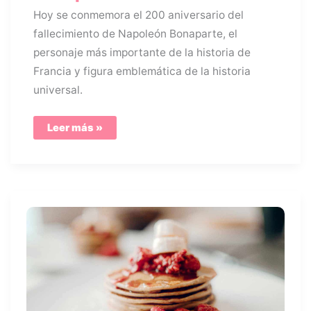
Hoy se conmemora el 200 aniversario del
fallecimiento de Napoleón Bonaparte, el
personaje más importante de la historia de
Francia y figura emblemática de la historia
universal.
10
Leer más »
Curiosidades
de
Napoleón
Bonaparte