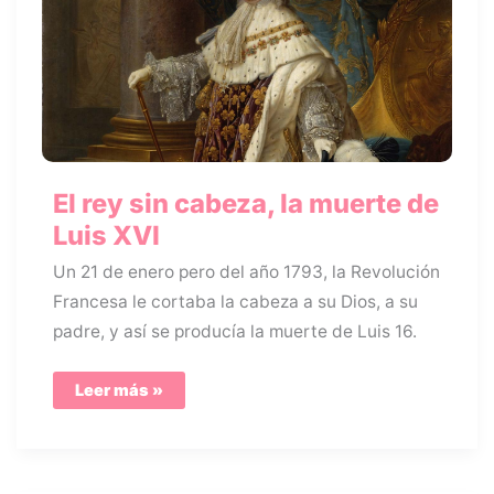
El rey sin cabeza, la muerte de
Luis XVI
Un 21 de enero pero del año 1793, la Revolución
Francesa le cortaba la cabeza a su Dios, a su
padre, y así se producía la muerte de Luis 16.
El
Leer más »
rey
sin
cabeza,
la
muerte
de