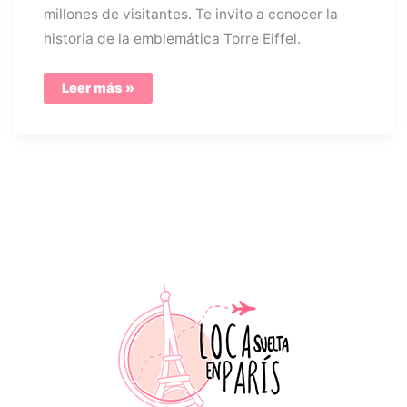
millones de visitantes. Te invito a conocer la
historia de la emblemática Torre Eiffel.
Subir
Leer más »
a
la
Torre
Eiffel
300
millones
de
veces