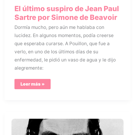
El último suspiro de Jean Paul
Sartre por Simone de Beavoir
Dormía mucho, pero aún me hablaba con
lucidez. En algunos momentos, podía creerse
que esperaba curarse. A Pouillon, que fue a
verlo, en uno de los últimos días de su
enfermedad, le pidió un vaso de agua y le dijo
alegremente:
El
Leer más »
último
suspiro
de
Jean
Paul
Sartre
por
Simone
de
Beavoir