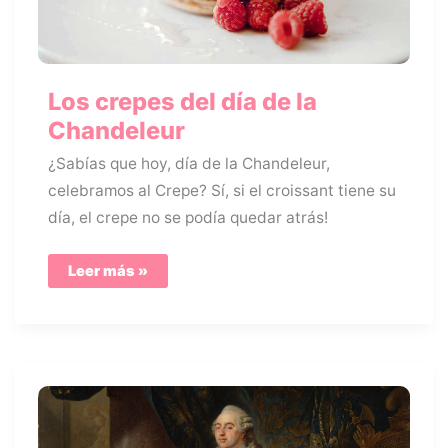
Los crepes del día de la
Chandeleur
¿Sabías que hoy, día de la Chandeleur,
celebramos al Crepe? Sí, si el croissant tiene su
día, el crepe no se podía quedar atrás!
Los
Leer más »
crepes
del
día
de
la
Chandeleur