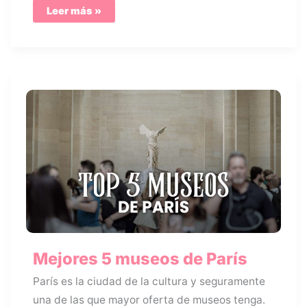
Picnic
Leer más »
en
París
&
Café
de
Louis
Vuitton
Mejores 5 museos de París
París es la ciudad de la cultura y seguramente
una de las que mayor oferta de museos tenga.