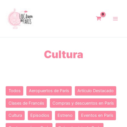
Ir
al
contenido
Cultura
Filter
Todos
Aeropuertos de París
Artículo Destacado
posts
Clases de Francés
Compras y descuentos en París
by
category
Cultura
Episodios
Estreno
Eventos en París