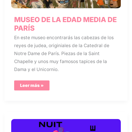
MUSEO DE LA EDAD MEDIA DE
PARÍS
En este museo encontrarás las cabezas de los
reyes de judea, originiales de la Catedral de
Notre Dame de París. Piezas de la Saint
Chapelle y unos muy famosos tapices de la
Dama y el Unicornio.
MUSEO
Leer más »
DE
LA
EDAD
MEDIA
DE
PARÍS