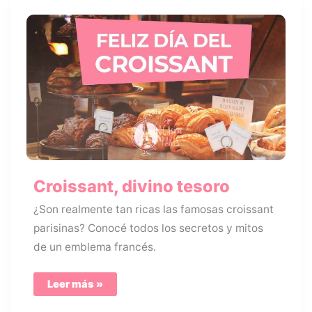
Croissant, divino tesoro
¿Son realmente tan ricas las famosas croissant
parisinas? Conocé todos los secretos y mitos
de un emblema francés.
Croissant,
Leer más »
divino
tesoro