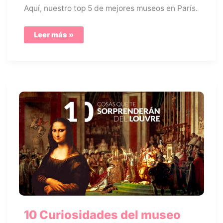
Aquí, nuestro top 5 de mejores museos en París.
Mejores
Leer más »
5
museos
de
París
10 Curiosidades del museo