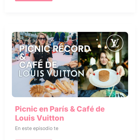
Fashion
Week:
guía
completa
para
amantes
de
la
moda
en
París
Picnic en París & Café de
Louis Vuitton
En este episodio te