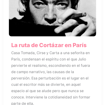
La ruta de Cortázar en París
Casa Tomada, Cirse y Carta a una señorita en
París, condensan el espíritu con el que Julio
pervierte el realismo, escondiendo en el fuera
de campo narrativo, las causas de la
perversión. Esa perturbación es el lugar en el
cual el escritor más se divierte, en aquel
espacio al que se alude pero que nunca se
conoce. Interviene la cotidianeidad sin formar
parte de ella.