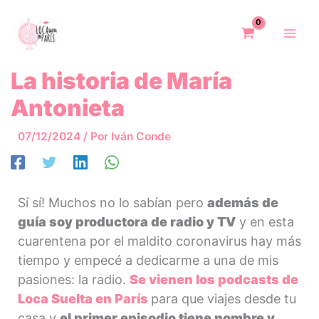
Ir
al
contenido
La historia de María
Antonieta
07/12/2024
/ Por
Iván Conde
Sí sí! Muchos no lo sabían pero
además de
guía soy productora de radio y TV
y en esta
cuarentena por el maldito coronavirus hay más
tiempo y empecé a dedicarme a una de mis
pasiones: la radio.
Se vienen los podcasts de
Loca Suelta en París
para que viajes desde tu
casa y
el primer episodio tiene nombre y