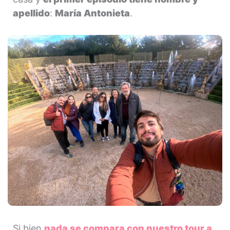
apellido
:
María Antonieta
.
Si bien
nada se compara con nuestro tour a