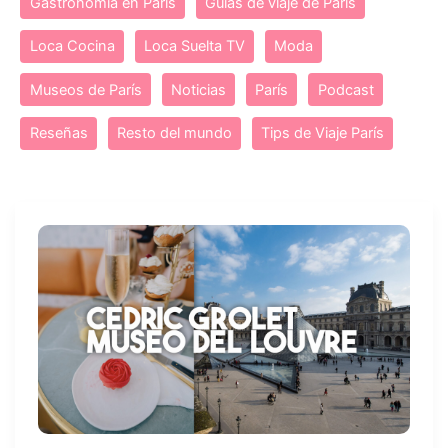
Gastronomía en París
Guías de viaje de París
Loca Cocina
Loca Suelta TV
Moda
Museos de París
Noticias
París
Podcast
Reseñas
Resto del mundo
Tips de Viaje París