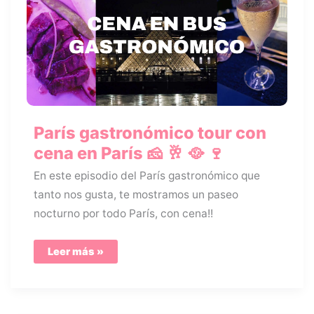
París gastronómico tour con
cena en París 🧀 🥂 🥘 🍷
En este episodio del París gastronómico que
tanto nos gusta, te mostramos un paseo
nocturno por todo París, con cena!!
París
Leer más »
gastronómico
tour
con
cena
en
París