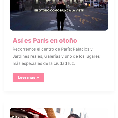
Así es París en otoño
Recorremos el centro de París: Palacios y
Jardines reales, Galerías y uno de los lugares
más especiales de la ciudad luz.
Así
Leer más »
es
París
en
otoño