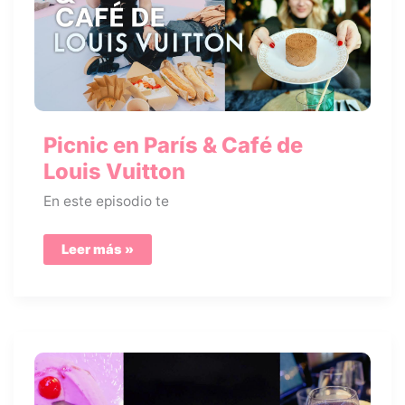
Picnic en París & Café de
Louis Vuitton
En este episodio te
Picnic
Leer más »
en
París
&
Café
de
Louis
Vuitton