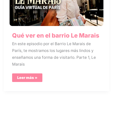
Qué ver en el barrio Le Marais
En este episodio por el Barrio Le Marais de
París, te mostramos los lugares más lindos y
enseñamos una forma de visitarlo. Parte 1, Le
Marais
Qué
Leer más »
ver
en
el
barrio
Le
Marais