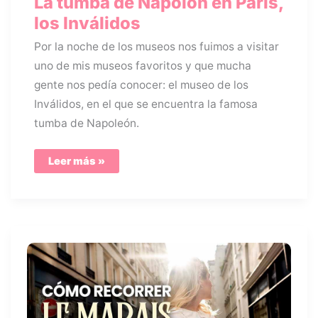
La tumba de Napolón en París,
los Inválidos
Por la noche de los museos nos fuimos a visitar
uno de mis museos favoritos y que mucha
gente nos pedía conocer: el museo de los
Inválidos, en el que se encuentra la famosa
tumba de Napoleón.
La
Leer más »
tumba
de
Napolón
en
París,
los
Inválidos