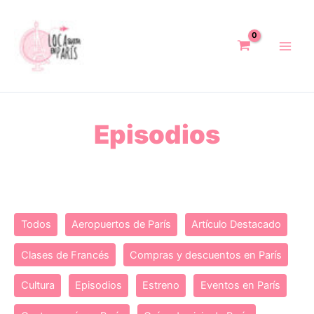
Ir
al
contenido
Episodios
Filter
Todos
Aeropuertos de París
Artículo Destacado
posts
Clases de Francés
Compras y descuentos en París
by
category
Cultura
Episodios
Estreno
Eventos en París