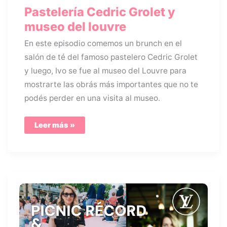
Pastelería Cedric Grolet y
museo del louvre
En este episodio comemos un brunch en el
salón de té del famoso pastelero Cedric Grolet
y luego, Ivo se fue al museo del Louvre para
mostrarte las obrás más importantes que no te
podés perder en una visita al museo.
Pastelería
Leer más »
Cedric
Grolet
y
museo
del
louvre