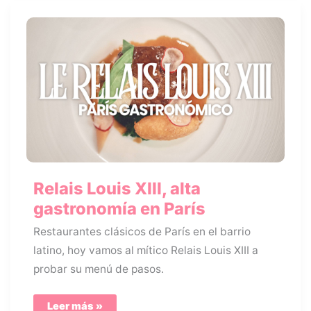
🧀
🥂
🥘
🍷
Relais Louis XIII, alta
gastronomía en París
Restaurantes clásicos de París en el barrio
latino, hoy vamos al mítico Relais Louis XIII a
probar su menú de pasos.
Relais
Leer más »