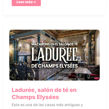
Fiesta
Leer más »
de
la
vendimia
en
París
Ladurée, salón de té en
Champs Elysées
Esta es una de las casas más antiguas y