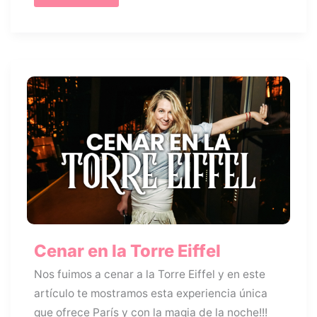
Louis
XIII,
alta
gastronomía
en
París
Cenar en la Torre Eiffel
Nos fuimos a cenar a la Torre Eiffel y en este
artículo te mostramos esta experiencia única
que ofrece París y con la magia de la noche!!!