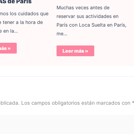
S de París
Muchas veces antes de
mos los cuidados que
reservar sus actividades en
 tener a la hora de
París con Loca Suelta en París,
e en la…
me…
más »
Leer más »
ublicada.
Los campos obligatorios están marcados con