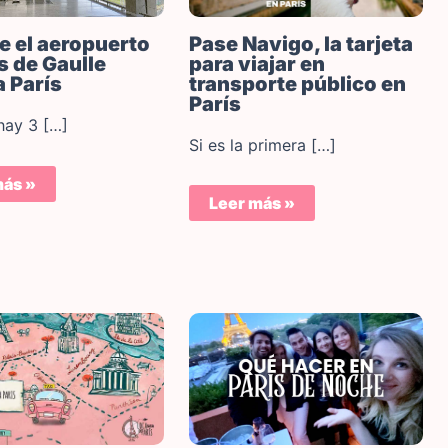
Pase Navigo, la tarjeta
de el aeropuerto
para viajar en
s de Gaulle
transporte público en
a París
París
hay 3 […]
Si es la primera […]
más »
Leer más »