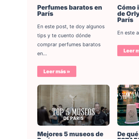
Perfumes baratos en
Cómo i
París
de Orly
París
En este post, te doy algunos
En este a
tips y te cuento dónde
comprar perfumes baratos
Leer 
en…
Leer más »
De qué 
Mejores 5 museos de