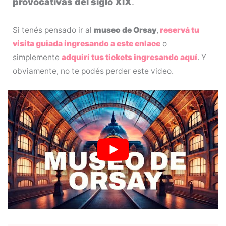
provocativas del siglo XIX
.
Si tenés pensado ir al
museo de Orsay
,
reservá tu
visita guiada ingresando a este enlace
o
simplemente
adquirí tus tickets ingresando aquí
. Y
obviamente, no te podés perder este video.