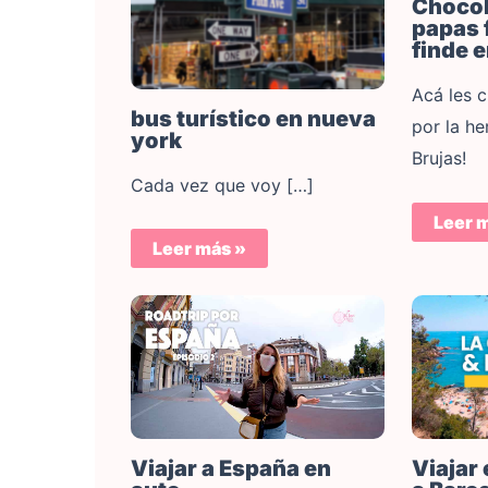
Chocol
papas 
finde e
Acá les 
bus turístico en nueva
por la h
york
Brujas!
Cada vez que voy […]
Leer 
Leer más »
Viajar a España en
Viajar 