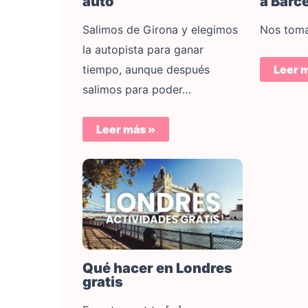
auto
a Barc
Salimos de Girona y elegimos
Nos toma
la autopista para ganar
tiempo, aunque después
Leer 
salimos para poder…
Leer más »
Qué hacer en Londres
gratis