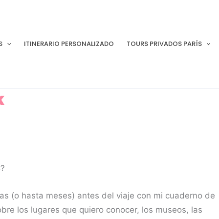
S
ITINERARIO PERSONALIZADO
TOURS PRIVADOS PARÍS
k
C?
días (o hasta meses) antes del viaje con mi cuaderno de
obre los lugares que quiero conocer, los museos, las