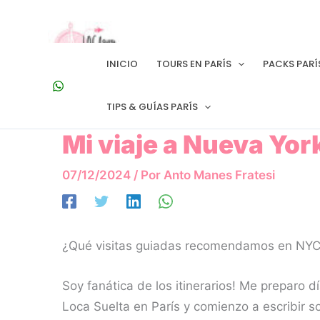
Ir
al
contenido
INICIO
TOURS EN PARÍS
PACKS PARÍ
TIPS & GUÍAS PARÍS
Mi viaje a Nueva Yor
07/12/2024
/ Por
Anto Manes Fratesi
¿Qué visitas guiadas recomendamos en NY
Soy fanática de los itinerarios! Me preparo 
Loca Suelta en París y comienzo a escribir s