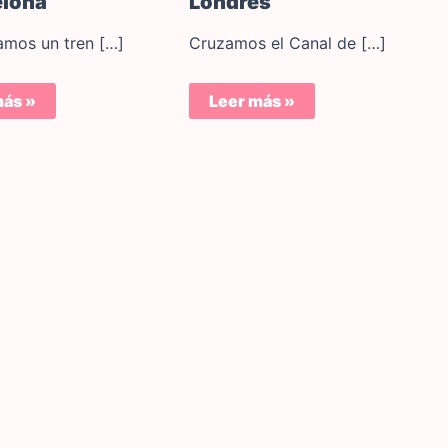
elona
Londres
mos un tren […]
Cruzamos el Canal de […]
más »
Leer más »