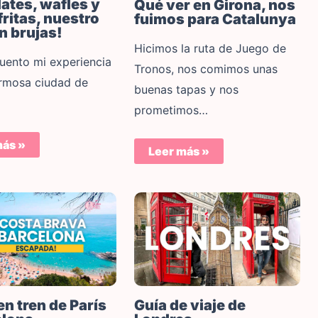
ates, wafles y
Qué ver en Girona, nos
fritas, nuestro
fuimos para Catalunya
n brujas!
Hicimos la ruta de Juego de
cuento mi experiencia
Tronos, nos comimos unas
ermosa ciudad de
buenas tapas y nos
prometimos…
más »
Leer más »
en tren de París
Guía de viaje de