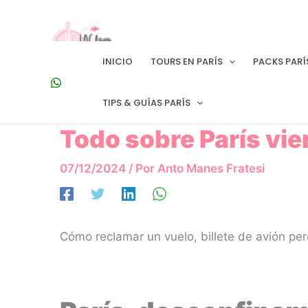
Ir
al
contenido
INICIO
TOURS EN PARÍS
PACKS PARÍ
TIPS & GUÍAS PARÍS
Todo sobre París vi
07/12/2024
/ Por
Anto Manes Fratesi
Cómo reclamar un vuelo, billete de avión pe