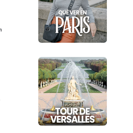
n
,
,
.