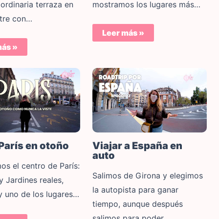
mostramos los lugares más…
ordinaria terraza en
tre con…
Leer más »
más »
Viajar a España en
 París en otoño
auto
os el centro de París:
Salimos de Girona y elegimos
y Jardines reales,
la autopista para ganar
y uno de los lugares…
tiempo, aunque después
salimos para poder…