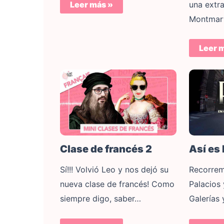
una extra
Leer más »
Montmar
Leer 
Clase de francés 2
Así es
Sí!!! Volvió Leo y nos dejó su
Recorrem
nueva clase de francés! Como
Palacios 
siempre digo, saber…
Galerías 