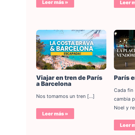
Leer más »
Leer 
París 
Viajar en tren de París
a Barcelona
Cada fin
Nos tomamos un tren […]
cambia p
Noel y r
Leer más »
Leer 